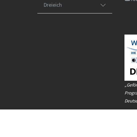
Dreieich
„Geför
Progr
Deuts