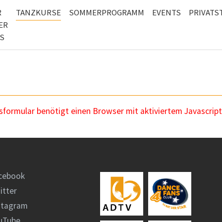
R
TANZKURSE
SOMMERPROGRAMM
EVENTS
PRIVAT
ER
S
ormular benötigt einen Browser mit aktiviertem Javascript
cebook
itter
stagram
uTube