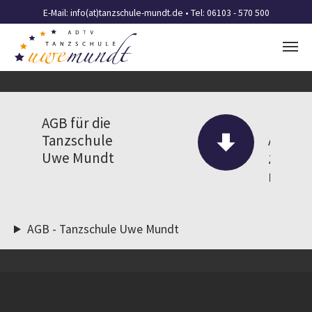
E-Mail:
info(at)tanzschule-mundt.de
• Tel: 06103 - 570 500
Zum Hauptinhalt springen
AGB für die
Tanzschule
AGB
Uwe Mundt
ZUM
DOWNL
AGB - Tanzschule Uwe Mundt