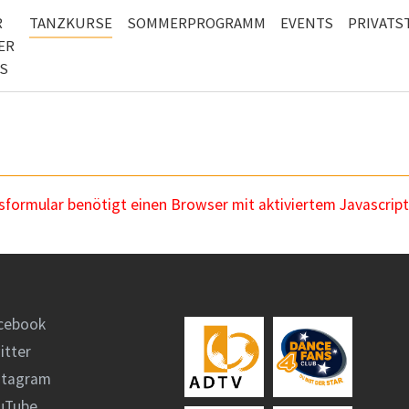
R
TANZKURSE
SOMMERPROGRAMM
EVENTS
PRIVAT
ER
S
ormular benötigt einen Browser mit aktiviertem Javascript
cebook
itter
stagram
uTube