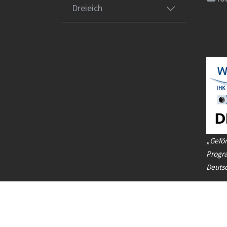
Dreieich
„Geför
Progr
Deuts